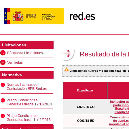
Licitaciones
Resultado de la
Búsqueda Licitaciones
Ver Todas
Licitaciones nuevas y/o modificadas en lo
Normativa
Normas Internas de
Contratación EPE Red.es
Expediente
Pliego Condiciones
Invitación g
Generales desde 12/11/2013
participar
C025/18-CO
España d
Congress
Pliego Condiciones
Convocatoria
Generales hasta 11/11/2013
C003/18-ED
de ayudas
impulso al s