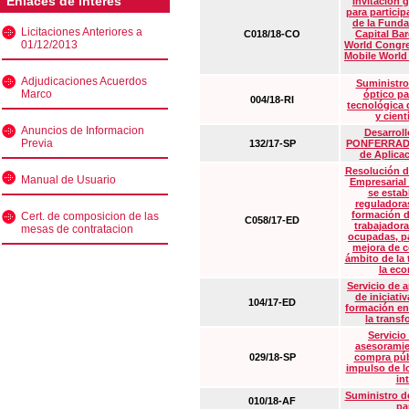
Enlaces de interés
Invitación 
para particip
de la Funda
Licitaciones Anteriores a
C018/18-CO
Capital Ba
01/12/2013
World Congre
Mobile World
Adjudicaciones Acuerdos
Suministro
Marco
óptico pa
004/18-RI
tecnológica 
y cient
Anuncios de Informacion
Desarrollo
Previa
132/17-SP
PONFERRADA 
de Aplica
Resolución d
Manual de Usuario
Empresarial
se estab
reguladora
formación d
Cert. de composicion de las
C058/17-ED
trabajadora
mesas de contratacion
ocupadas, pa
mejora de c
ámbito de la
la eco
Servicio de 
de iniciati
104/17-ED
formación en
la transf
Servicio
asesoramie
029/18-SP
compra púb
impulso de lo
in
Suministro de
010/18-AF
pa