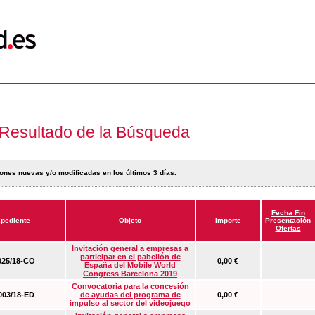
Resultado de la Búsqueda
ones nuevas y/o modificadas en los últimos 3 días.
Fecha Fin
pediente
Objeto
Importe
Presentación
Ofertas
Invitación general a empresas a
participar en el pabellón de
25/18-CO
0,00 €
España del Mobile World
Congress Barcelona 2019
Convocatoria para la concesión
03/18-ED
de ayudas del programa de
0,00 €
impulso al sector del videojuego