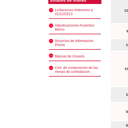
Enlaces de interés
Licitaciones Anteriores a
C0
01/12/2013
Adjudicaciones Acuerdos
Marco
0
Anuncios de Informacion
Previa
13
Manual de Usuario
Cert. de composicion de las
C0
mesas de contratacion
10
02
01