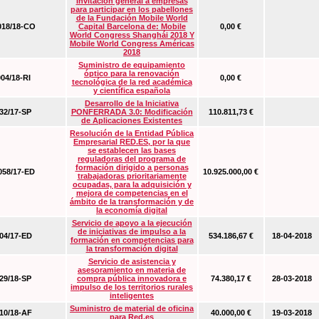
Invitación general a empresas
para participar en los pabellones
de la Fundación Mobile World
18/18-CO
Capital Barcelona de: Mobile
0,00 €
World Congress Shanghái 2018 Y
Mobile World Congress Américas
2018
Suministro de equipamiento
óptico para la renovación
04/18-RI
0,00 €
tecnológica de la red académica
y científica española
Desarrollo de la Iniciativa
2/17-SP
PONFERRADA 3.0: Modificación
110.811,73 €
de Aplicaciones Existentes
Resolución de la Entidad Pública
Empresarial RED.ES, por la que
se establecen las bases
reguladoras del programa de
formación dirigido a personas
58/17-ED
10.925.000,00 €
trabajadoras prioritariamente
ocupadas, para la adquisición y
mejora de competencias en el
ámbito de la transformación y de
la economía digital
Servicio de apoyo a la ejecución
de iniciativas de impulso a la
4/17-ED
534.186,67 €
18-04-2018
formación en competencias para
la transformación digital
Servicio de asistencia y
asesoramiento en materia de
9/18-SP
compra pública innovadora e
74.380,17 €
28-03-2018
impulso de los territorios rurales
inteligentes
Suministro de material de oficina
0/18-AF
40.000,00 €
19-03-2018
para Red.es