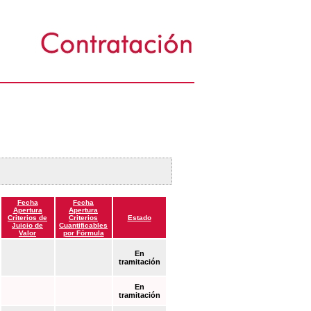
Fecha
Fecha
Apertura
Apertura
Criterios de
Criterios
Estado
Juicio de
Cuantificables
Valor
por Fórmula
En
tramitación
En
tramitación