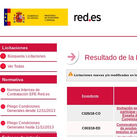
Licitaciones
Resultado de la
Búsqueda Licitaciones
Ver Todas
Licitaciones nuevas y/o modificadas en lo
Normativa
Normas Internas de
Contratación EPE Red.es
Expediente
Pliego Condiciones
Invitación g
Generales desde 12/11/2013
participar
C025/18-CO
España d
Congress
Pliego Condiciones
Convocatoria
Generales hasta 11/11/2013
C003/18-ED
de ayudas
impulso al s