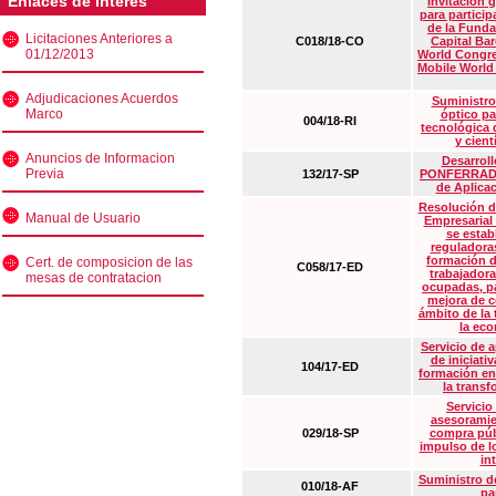
Enlaces de interés
Invitación 
para particip
de la Funda
Licitaciones Anteriores a
C018/18-CO
Capital Ba
01/12/2013
World Congre
Mobile World
Adjudicaciones Acuerdos
Suministro
Marco
óptico pa
004/18-RI
tecnológica 
y cient
Anuncios de Informacion
Desarrollo
Previa
132/17-SP
PONFERRADA 
de Aplica
Resolución d
Manual de Usuario
Empresarial
se estab
reguladora
formación d
Cert. de composicion de las
C058/17-ED
trabajadora
mesas de contratacion
ocupadas, pa
mejora de c
ámbito de la
la eco
Servicio de 
de iniciati
104/17-ED
formación en
la transf
Servicio
asesoramie
029/18-SP
compra púb
impulso de lo
in
Suministro de
010/18-AF
pa