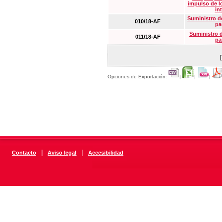
impulso de lo
in
Suministro de
010/18-AF
pa
Suministro 
011/18-AF
pa
Opciones de Exportación:
|
|
|
|
|
Contacto
Aviso legal
Accesibilidad