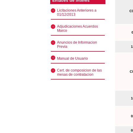
Enlaces de interés
Licitaciones Anteriores a
C0
01/12/2013
Adjudicaciones Acuerdos
Marco
0
Anuncios de Informacion
Previa
13
Manual de Usuario
Cert. de composicion de las
C0
mesas de contratacion
10
02
01