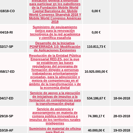
Invitación general a empresas
para participar en los pabellones
de la Fundación Mobile World
18/18-CO
Capital Barcelona de: Mobile
0,00 €
World Congress Shanghái 2018 Y
Mobile World Congress Américas
2018
Suministro de equipamiento
óptico para la renovación
04/18-RI
0,00 €
tecnológica de la red académica
y científica española
Desarrollo de la Iniciativa
2/17-SP
PONFERRADA 3.0: Modificación
110.811,73 €
de Aplicaciones Existentes
Resolución de la Entidad Pública
Empresarial RED.ES, por la que
se establecen las bases
reguladoras del programa de
formación dirigido a personas
58/17-ED
10.925.000,00 €
trabajadoras prioritariamente
ocupadas, para la adquisición y
mejora de competencias en el
ámbito de la transformación y de
la economía digital
Servicio de apoyo a la ejecución
de iniciativas de impulso a la
4/17-ED
534.186,67 €
18-04-2018
formación en competencias para
la transformación digital
Servicio de asistencia y
asesoramiento en materia de
9/18-SP
compra pública innovadora e
74.380,17 €
28-03-2018
impulso de los territorios rurales
inteligentes
Suministro de material de oficina
0/18-AF
40.000,00 €
19-03-2018
para Red.es