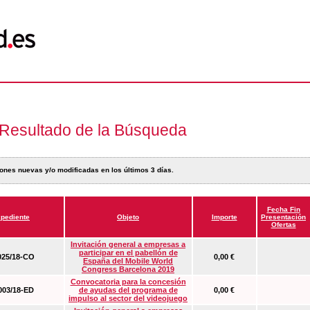
Resultado de la Búsqueda
ones nuevas y/o modificadas en los últimos 3 días.
Fecha Fin
pediente
Objeto
Importe
Presentación
Ofertas
Invitación general a empresas a
participar en el pabellón de
25/18-CO
0,00 €
España del Mobile World
Congress Barcelona 2019
Convocatoria para la concesión
03/18-ED
de ayudas del programa de
0,00 €
impulso al sector del videojuego