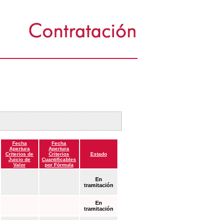
Fecha
Fecha
Apertura
Apertura
Criterios de
Criterios
Estado
Juicio de
Cuantificables
Valor
por Fórmula
En
tramitación
En
tramitación