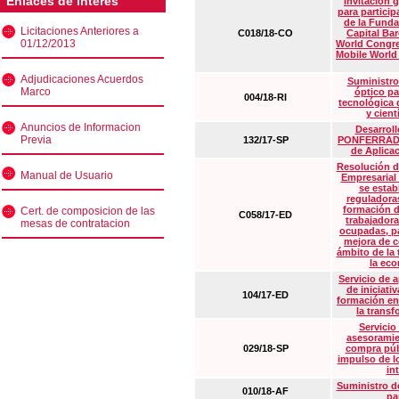
Enlaces de interés
Invitación 
para particip
de la Funda
Licitaciones Anteriores a
C018/18-CO
Capital Ba
01/12/2013
World Congre
Mobile World
Adjudicaciones Acuerdos
Suministro
Marco
óptico pa
004/18-RI
tecnológica 
y cient
Anuncios de Informacion
Desarrollo
Previa
132/17-SP
PONFERRADA 
de Aplica
Resolución d
Manual de Usuario
Empresarial
se estab
reguladora
formación d
Cert. de composicion de las
C058/17-ED
trabajadora
mesas de contratacion
ocupadas, pa
mejora de c
ámbito de la
la eco
Servicio de 
de iniciati
104/17-ED
formación en
la transf
Servicio
asesoramie
029/18-SP
compra púb
impulso de lo
in
Suministro de
010/18-AF
pa