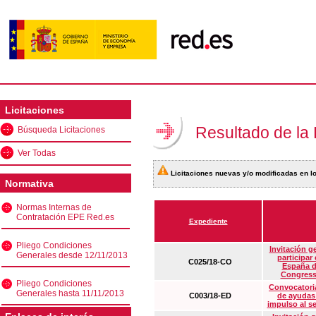
Licitaciones
Resultado de la
Búsqueda Licitaciones
Ver Todas
Licitaciones nuevas y/o modificadas en lo
Normativa
Normas Internas de
Contratación EPE Red.es
Expediente
Pliego Condiciones
Invitación g
Generales desde 12/11/2013
participar
C025/18-CO
España d
Congress
Pliego Condiciones
Convocatoria
Generales hasta 11/11/2013
C003/18-ED
de ayudas
impulso al s