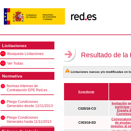
Licitaciones
Resultado de la
Búsqueda Licitaciones
Ver Todas
Licitaciones nuevas y/o modificadas en lo
Normativa
Normas Internas de
Contratación EPE Red.es
Expediente
Pliego Condiciones
Invitación g
Generales desde 12/11/2013
participar
C025/18-CO
España d
Congress
Pliego Condiciones
Convocatoria
Generales hasta 11/11/2013
C003/18-ED
de ayudas
impulso al s