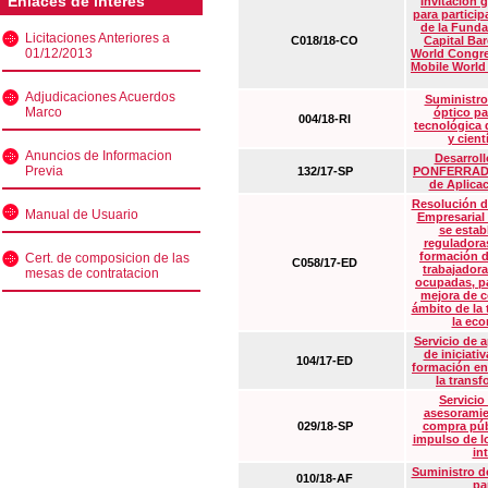
Enlaces de interés
Invitación 
para particip
de la Funda
Licitaciones Anteriores a
C018/18-CO
Capital Ba
01/12/2013
World Congre
Mobile World
Adjudicaciones Acuerdos
Suministro
Marco
óptico pa
004/18-RI
tecnológica 
y cient
Anuncios de Informacion
Desarrollo
Previa
132/17-SP
PONFERRADA 
de Aplica
Resolución d
Manual de Usuario
Empresarial
se estab
reguladora
formación d
Cert. de composicion de las
C058/17-ED
trabajadora
mesas de contratacion
ocupadas, pa
mejora de c
ámbito de la
la eco
Servicio de 
de iniciati
104/17-ED
formación en
la transf
Servicio
asesoramie
029/18-SP
compra púb
impulso de lo
in
Suministro de
010/18-AF
pa