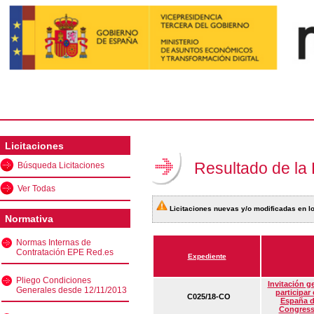
Licitaciones
Resultado de la
Búsqueda Licitaciones
Ver Todas
Licitaciones nuevas y/o modificadas en lo
Normativa
Normas Internas de
Contratación EPE Red.es
Expediente
Pliego Condiciones
Invitación g
Generales desde 12/11/2013
participar
C025/18-CO
España d
Congress