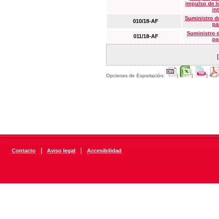
impulso de lo
in
Suministro de
010/18-AF
pa
Suministro 
011/18-AF
pa
Opciones de Exportación:
|
|
|
|
|
Contacto
Aviso legal
Accesibilidad