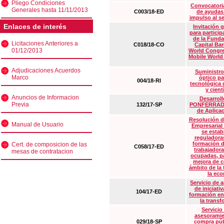
Pliego Condiciones
Convocatoria
Generales hasta 11/11/2013
C003/18-ED
de ayudas
impulso al s
Enlaces de interés
Invitación 
para particip
de la Funda
Licitaciones Anteriores a
C018/18-CO
Capital Ba
01/12/2013
World Congre
Mobile World
Adjudicaciones Acuerdos
Suministro
Marco
óptico pa
004/18-RI
tecnológica 
y cient
Anuncios de Informacion
Desarrollo
Previa
132/17-SP
PONFERRADA 
de Aplica
Resolución d
Manual de Usuario
Empresarial
se estab
reguladora
formación d
Cert. de composicion de las
C058/17-ED
trabajadora
mesas de contratacion
ocupadas, pa
mejora de c
ámbito de la
la eco
Servicio de 
de iniciati
104/17-ED
formación en
la transf
Servicio
asesoramie
029/18-SP
compra púb