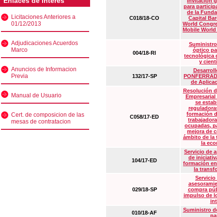
Enlaces de interés
Invitación 
para particip
de la Funda
Licitaciones Anteriores a
C018/18-CO
Capital Ba
01/12/2013
World Congre
Mobile World
Adjudicaciones Acuerdos
Suministro
Marco
óptico pa
004/18-RI
tecnológica 
y cient
Anuncios de Informacion
Desarrollo
Previa
132/17-SP
PONFERRADA 
de Aplica
Resolución d
Manual de Usuario
Empresarial
se estab
reguladora
formación d
Cert. de composicion de las
C058/17-ED
trabajadora
mesas de contratacion
ocupadas, pa
mejora de c
ámbito de la
la eco
Servicio de 
de iniciati
104/17-ED
formación en
la transf
Servicio
asesoramie
029/18-SP
compra púb
impulso de lo
in
Suministro de
010/18-AF
pa