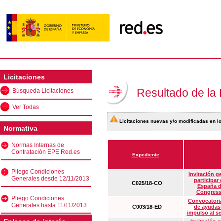
Licitaciones
Resultado de la
Búsqueda Licitaciones
Ver Todas
Licitaciones nuevas y/o modificadas en lo
Normativa
Normas Internas de
Contratación EPE Red.es
Expediente
Pliego Condiciones
Invitación g
Generales desde 12/11/2013
participar
C025/18-CO
España d
Congress
Pliego Condiciones
Convocatoria
Generales hasta 11/11/2013
C003/18-ED
de ayudas
impulso al s