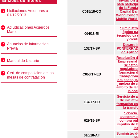
Enlaces de interés
Invitación 
para particip
de la Funda
Licitaciones Anteriores a
C018/18-CO
Capital Ba
01/12/2013
World Congre
Mobile World
Adjudicaciones Acuerdos
Suministro
Marco
óptico pa
004/18-RI
tecnológica 
y cient
Anuncios de Informacion
Desarrollo
Previa
132/17-SP
PONFERRADA 
de Aplica
Resolución d
Manual de Usuario
Empresarial
se estab
reguladora
formación d
Cert. de composicion de las
C058/17-ED
trabajadora
mesas de contratacion
ocupadas, pa
mejora de c
ámbito de la
la eco
Servicio de 
de iniciati
104/17-ED
formación en
la transf
Servicio
asesoramie
029/18-SP
compra púb
impulso de lo
in
Suministro de
010/18-AF
pa