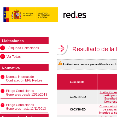
Licitaciones
Resultado de la
Búsqueda Licitaciones
Ver Todas
Licitaciones nuevas y/o modificadas en lo
Normativa
Normas Internas de
Contratación EPE Red.es
Expediente
Pliego Condiciones
Invitación g
Generales desde 12/11/2013
participar
C025/18-CO
España d
Congress
Pliego Condiciones
Convocatoria
Generales hasta 11/11/2013
C003/18-ED
de ayudas
impulso al s