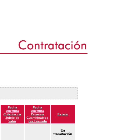
Fecha
Fecha
Apertura
Apertura
Criterios de
Criterios
Estado
Juicio de
Cuantificables
Valor
por Fórmula
En
tramitación