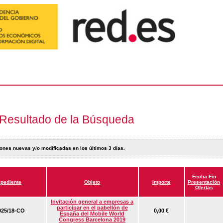
Resultado de la Búsqueda
ones nuevas y/o modificadas en los últimos 3 días.
Fecha Fin
pediente
Objeto
Importe
Presentación
Ofertas
Invitación general a empresas a
participar en el pabellón de
25/18-CO
0,00 €
España del Mobile World
Congress Barcelona 2019