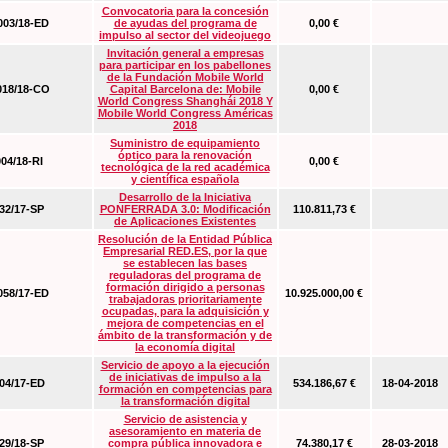
Convocatoria para la concesión
03/18-ED
de ayudas del programa de
0,00 €
impulso al sector del videojuego
Invitación general a empresas
para participar en los pabellones
de la Fundación Mobile World
18/18-CO
Capital Barcelona de: Mobile
0,00 €
World Congress Shanghái 2018 Y
Mobile World Congress Américas
2018
Suministro de equipamiento
óptico para la renovación
04/18-RI
0,00 €
tecnológica de la red académica
y científica española
Desarrollo de la Iniciativa
2/17-SP
PONFERRADA 3.0: Modificación
110.811,73 €
de Aplicaciones Existentes
Resolución de la Entidad Pública
Empresarial RED.ES, por la que
se establecen las bases
reguladoras del programa de
formación dirigido a personas
58/17-ED
10.925.000,00 €
trabajadoras prioritariamente
ocupadas, para la adquisición y
mejora de competencias en el
ámbito de la transformación y de
la economía digital
Servicio de apoyo a la ejecución
de iniciativas de impulso a la
4/17-ED
534.186,67 €
18-04-2018
formación en competencias para
la transformación digital
Servicio de asistencia y
asesoramiento en materia de
9/18-SP
compra pública innovadora e
74.380,17 €
28-03-2018