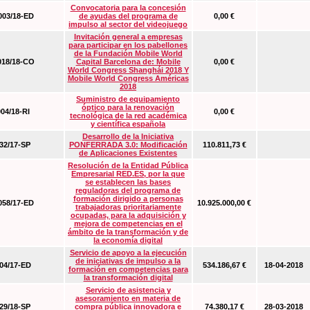
Convocatoria para la concesión
03/18-ED
de ayudas del programa de
0,00 €
impulso al sector del videojuego
Invitación general a empresas
para participar en los pabellones
de la Fundación Mobile World
18/18-CO
Capital Barcelona de: Mobile
0,00 €
World Congress Shanghái 2018 Y
Mobile World Congress Américas
2018
Suministro de equipamiento
óptico para la renovación
04/18-RI
0,00 €
tecnológica de la red académica
y científica española
Desarrollo de la Iniciativa
2/17-SP
PONFERRADA 3.0: Modificación
110.811,73 €
de Aplicaciones Existentes
Resolución de la Entidad Pública
Empresarial RED.ES, por la que
se establecen las bases
reguladoras del programa de
formación dirigido a personas
58/17-ED
10.925.000,00 €
trabajadoras prioritariamente
ocupadas, para la adquisición y
mejora de competencias en el
ámbito de la transformación y de
la economía digital
Servicio de apoyo a la ejecución
de iniciativas de impulso a la
4/17-ED
534.186,67 €
18-04-2018
formación en competencias para
la transformación digital
Servicio de asistencia y
asesoramiento en materia de
9/18-SP
compra pública innovadora e
74.380,17 €
28-03-2018