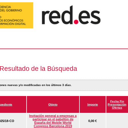
Resultado de la Búsqueda
ones nuevas y/o modificadas en los últimos 3 días.
Fecha Fin
pediente
Objeto
Importe
Presentación
Ofertas
Invitación general a empresas a
participar en el pabellón de
25/18-CO
0,00 €
España del Mobile World
Congress Barcelona 2019