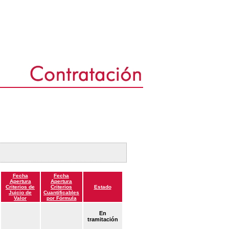
Fecha
Fecha
Apertura
Apertura
Criterios de
Criterios
Estado
Juicio de
Cuantificables
Valor
por Fórmula
En
tramitación