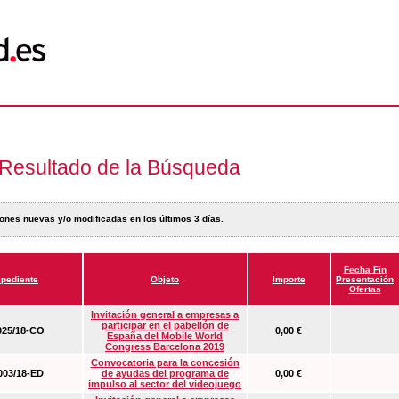
Resultado de la Búsqueda
ones nuevas y/o modificadas en los últimos 3 días.
Fecha Fin
pediente
Objeto
Importe
Presentación
Ofertas
Invitación general a empresas a
participar en el pabellón de
25/18-CO
0,00 €
España del Mobile World
Congress Barcelona 2019
Convocatoria para la concesión
03/18-ED
de ayudas del programa de
0,00 €
impulso al sector del videojuego