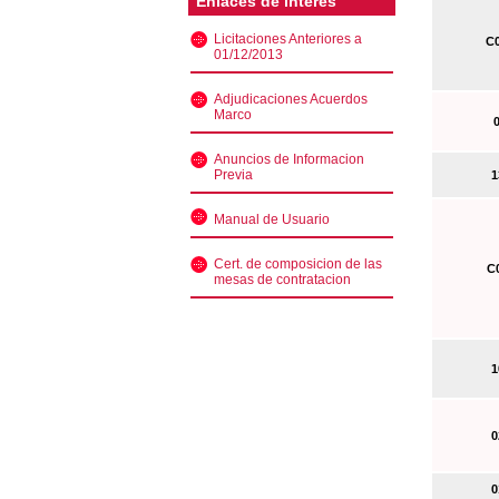
Enlaces de interés
Licitaciones Anteriores a
C0
01/12/2013
Adjudicaciones Acuerdos
Marco
0
Anuncios de Informacion
Previa
13
Manual de Usuario
Cert. de composicion de las
C0
mesas de contratacion
10
02
01