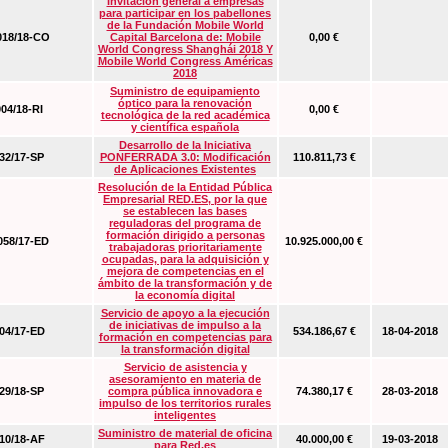
Invitación general a empresas
para participar en los pabellones
de la Fundación Mobile World
18/18-CO
Capital Barcelona de: Mobile
0,00 €
World Congress Shanghái 2018 Y
Mobile World Congress Américas
2018
Suministro de equipamiento
óptico para la renovación
04/18-RI
0,00 €
tecnológica de la red académica
y científica española
Desarrollo de la Iniciativa
2/17-SP
PONFERRADA 3.0: Modificación
110.811,73 €
de Aplicaciones Existentes
Resolución de la Entidad Pública
Empresarial RED.ES, por la que
se establecen las bases
reguladoras del programa de
formación dirigido a personas
58/17-ED
10.925.000,00 €
trabajadoras prioritariamente
ocupadas, para la adquisición y
mejora de competencias en el
ámbito de la transformación y de
la economía digital
Servicio de apoyo a la ejecución
de iniciativas de impulso a la
4/17-ED
534.186,67 €
18-04-2018
formación en competencias para
la transformación digital
Servicio de asistencia y
asesoramiento en materia de
9/18-SP
compra pública innovadora e
74.380,17 €
28-03-2018
impulso de los territorios rurales
inteligentes
Suministro de material de oficina
0/18-AF
40.000,00 €
19-03-2018
para Red.es