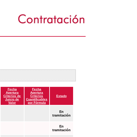
Fecha
Fecha
Apertura
Apertura
Criterios de
Criterios
Estado
Juicio de
Cuantificables
Valor
por Fórmula
En
tramitación
En
tramitación