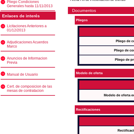
Pliego Condiciones
Generales hasta 11/11/2013
Documentos
Enlaces de interés
Pliegos
Licitaciones Anteriores a
01/12/2013
Pliego de c
Adjudicaciones Acuerdos
Marco
Pliego de co
Anuncios de Informacion
Pliego de pr
Previa
Modelo de oferta
Manual de Usuario
Cert. de composicion de las
mesas de contratacion
Modelo de oferta e
Rectificaciones
Rectificac