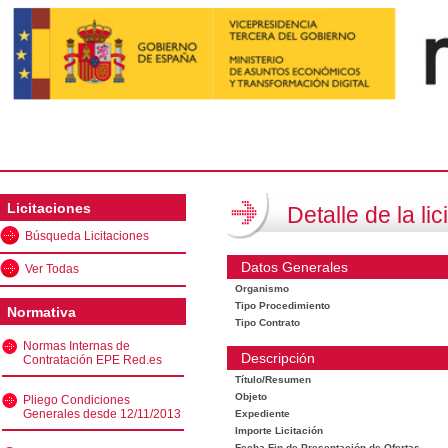
Licitaciones
Detalle de la lic
Búsqueda Licitaciones
Datos Generales
Ver Todas
Organismo
Tipo Procedimiento
Normativa
Tipo Contrato
Normas Internas de
Descripción
Contratación EPE Red.es
Título/Resumen
Objeto
Pliego Condiciones
Generales desde 12/11/2013
Expediente
Importe Licitación
Fecha Fin de Presentación de Ofertas