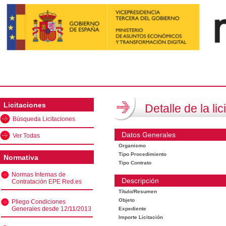
Licitaciones
Detalle de la lic
Búsqueda Licitaciones
Datos Generales
Ver Todas
Organismo
Tipo Procedimiento
Normativa
Tipo Contrato
Normas Internas de
Descripción
Contratación EPE Red.es
Título/Resumen
Objeto
Pliego Condiciones
Generales desde 12/11/2013
Expediente
Importe Licitación