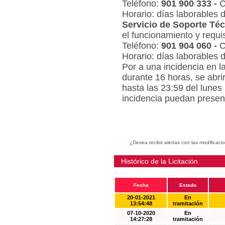
Teléfono:
901 900 333 -
C
Horario: días laborables 
Servicio de Soporte Téc
el funcionamiento y requi
Teléfono:
901 904 060 -
C
Horario: días laborables 
Por a una incidencia en l
durante 16 horas, se abri
hasta las 23:59 del lunes
incidencia puedan present
¿Desea recibir alertas con las modificaci
Histórico de la Licitación
Fecha
Estado
20-01-2021
En
13:54:48
tramitación
07-10-2020
En
14:27:28
tramitación