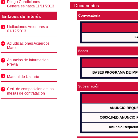
Pliego Condiciones
Documentos
Generales hasta 11/11/2013
Convocatoria
Enlaces de interés
Licitaciones Anteriores a
01/12/2013
C
Adjudicaciones Acuerdos
Marco
Bases
Anuncios de Informacion
Previa
BASES PROGRAMA DE IMP
Manual de Usuario
Subsanación
Cert. de composicion de las
mesas de contratacion
ANUNCIO REQUE
C003-18-ED ANUNCIO
Anuncio Requeri