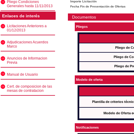
Pliego Condiciones
Importe Licitación
Generales hasta 11/11/2013
Fecha Fin de Presentación de Ofertas
Enlaces de interés
Documentos
Licitaciones Anteriores a
Pliegos
01/12/2013
Adjudicaciones Acuerdos
Marco
Pliego de C
Pliego de Co
Anuncios de Informacion
Previa
Pliego de Pr
Manual de Usuario
Modelo de oferta
Cert. de composicion de las
mesas de contratacion
Plantilla de criterios técn
Modelo de Oferta e
Notificaciones