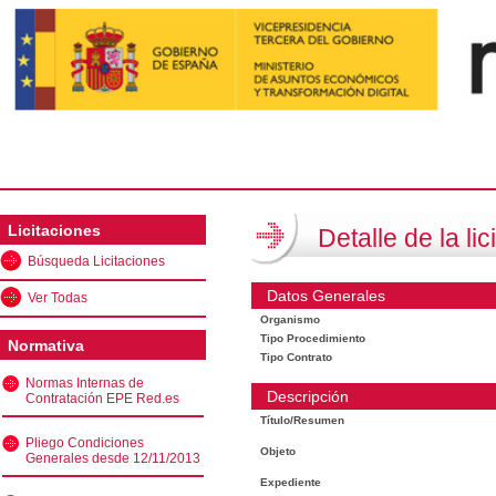
Licitaciones
Detalle de la lic
Búsqueda Licitaciones
Datos Generales
Ver Todas
Organismo
Tipo Procedimiento
Normativa
Tipo Contrato
Normas Internas de
Descripción
Contratación EPE Red.es
Título/Resumen
Pliego Condiciones
Objeto
Generales desde 12/11/2013
Expediente