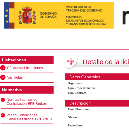
Licitaciones
Detalle de la lic
Búsqueda Licitaciones
Datos Generales
Ver Todas
Organismo
Tipo Procedimiento
Normativa
Tipo Contrato
Normas Internas de
Descripción
Contratación EPE Red.es
Título/Resumen
Pliego Condiciones
Objeto
Generales desde 12/11/2013
Expediente