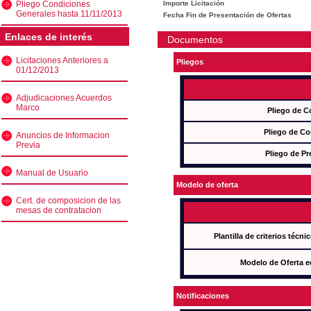
Pliego Condiciones
Importe Licitación
Generales hasta 11/11/2013
Fecha Fin de Presentación de Ofertas
Enlaces de interés
Documentos
Licitaciones Anteriores a
Pliegos
01/12/2013
Adjudicaciones Acuerdos
Marco
Pliego de C
Pliego de Co
Anuncios de Informacion
Previa
Pliego de Pr
Manual de Usuario
Modelo de oferta
Cert. de composicion de las
mesas de contratacion
Plantilla de criterios técn
Modelo de Oferta e
Notificaciones