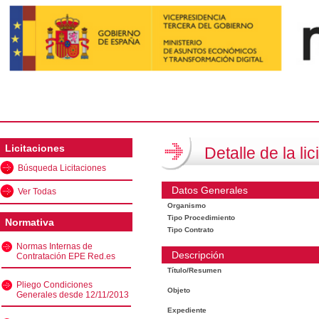
Licitaciones
Detalle de la lic
Búsqueda Licitaciones
Datos Generales
Ver Todas
Organismo
Tipo Procedimiento
Normativa
Tipo Contrato
Normas Internas de
Descripción
Contratación EPE Red.es
Título/Resumen
Pliego Condiciones
Objeto
Generales desde 12/11/2013
Expediente