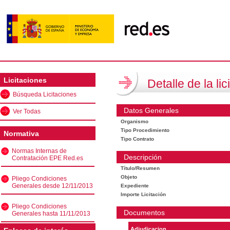
Licitaciones
Detalle de la lic
Búsqueda Licitaciones
Datos Generales
Ver Todas
Organismo
Tipo Procedimiento
Normativa
Tipo Contrato
Normas Internas de
Descripción
Contratación EPE Red.es
Título/Resumen
Objeto
Pliego Condiciones
Generales desde 12/11/2013
Expediente
Importe Licitación
Pliego Condiciones
Documentos
Generales hasta 11/11/2013
Adjudicacion