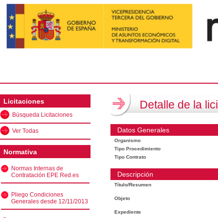
Licitaciones
Detalle de la lic
Búsqueda Licitaciones
Datos Generales
Ver Todas
Organismo
Tipo Procedimiento
Normativa
Tipo Contrato
Normas Internas de
Descripción
Contratación EPE Red.es
Título/Resumen
Pliego Condiciones
Objeto
Generales desde 12/11/2013
Expediente