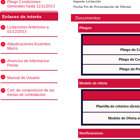
Pliego Condiciones
Importe Licitación
Generales hasta 11/11/2013
Fecha Fin de Presentación de Ofertas
Enlaces de interés
Documentos
Licitaciones Anteriores a
Pliegos
01/12/2013
Adjudicaciones Acuerdos
Marco
Pliego de C
Pliego de Co
Anuncios de Informacion
Previa
Pliego de Pr
Manual de Usuario
Modelo de oferta
Cert. de composicion de las
mesas de contratacion
Plantilla de criterios técn
Modelo de Oferta e
Notificaciones