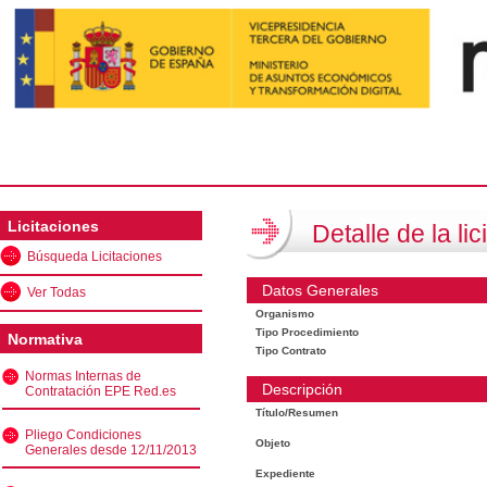
Licitaciones
Detalle de la lic
Búsqueda Licitaciones
Datos Generales
Ver Todas
Organismo
Tipo Procedimiento
Normativa
Tipo Contrato
Normas Internas de
Descripción
Contratación EPE Red.es
Título/Resumen
Pliego Condiciones
Objeto
Generales desde 12/11/2013
Expediente