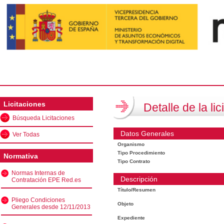
Licitaciones
Detalle de la lic
Búsqueda Licitaciones
Datos Generales
Ver Todas
Organismo
Tipo Procedimiento
Normativa
Tipo Contrato
Normas Internas de
Descripción
Contratación EPE Red.es
Título/Resumen
Pliego Condiciones
Objeto
Generales desde 12/11/2013
Expediente