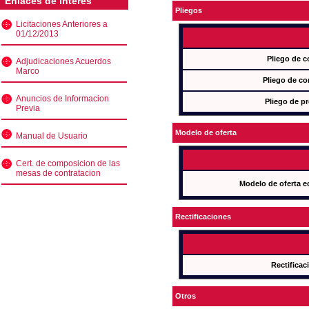
Enlaces de interés
Pliegos
Licitaciones Anteriores a
01/12/2013
Pliego de c
Adjudicaciones Acuerdos
Marco
Pliego de co
Anuncios de Informacion
Pliego de pr
Previa
Modelo de oferta
Manual de Usuario
Cert. de composicion de las
mesas de contratacion
Modelo de oferta e
Rectificaciones
Rectificac
Otros