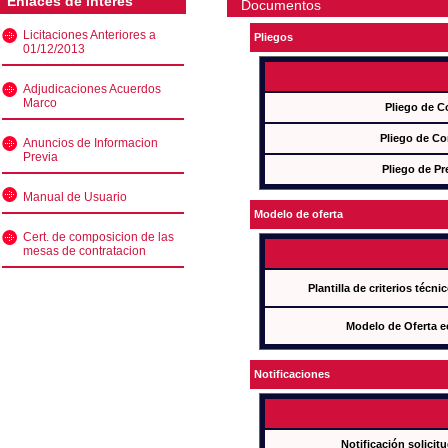
Enlaces de interés
Documentos
Licitaciones Anteriores a
Pliegos
01/12/2013
Adjudicaciones Acuerdos
Marco
Pliego de C
Pliego de Co
Anuncios de Informacion
Previa
Pliego de Pr
Manual de Usuario
Modelo de oferta
Cert. de composicion de las
mesas de contratacion
Plantilla de criterios técn
Modelo de Oferta e
Notificaciones
Notificación solicit