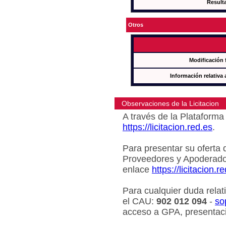
Result
Otros
Modificación 
Información relativa 
Observaciones de la Licitacion
A través de la Plataforma 
https://licitacion.red.es
.
Para presentar su oferta 
Proveedores y Apoderado
enlace
https://licitacion.r
Para cualquier duda relat
el CAU:
902 012 094
-
so
acceso a GPA, presentaci