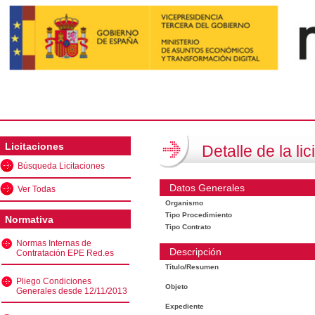
Licitaciones
Detalle de la lic
Búsqueda Licitaciones
Datos Generales
Ver Todas
Organismo
Tipo Procedimiento
Normativa
Tipo Contrato
Normas Internas de
Descripción
Contratación EPE Red.es
Título/Resumen
Pliego Condiciones
Objeto
Generales desde 12/11/2013
Expediente