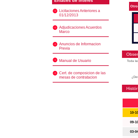
Enlaces de interés
Otro
Licitaciones Anteriores a
01/12/2013
Adjudicaciones Acuerdos
Marco
Anuncios de Informacion
Previa
Obser
Manual de Usuario
Toda la
Cert. de composicion de las
mesas de contratacion
¿Des
Histór
10-1
09-1
03-0