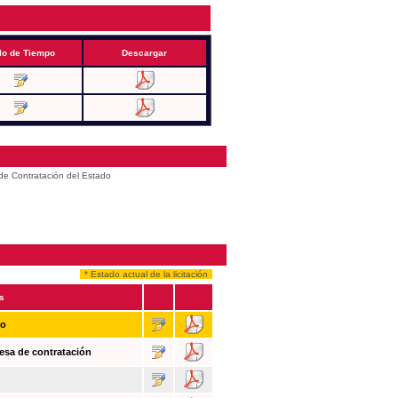
lo de Tiempo
Descargar
 de Contratación del Estado
* Estado actual de la licitación
s
so
esa de contratación