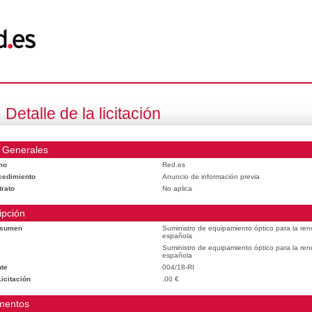
Detalle de la licitación
 Generales
mo
Red.es
cedimiento
Anuncio de información previa
trato
No aplica
ipción
esumen
Suministro de equipamiento óptico para la reno
española
Suministro de equipamiento óptico para la reno
española
te
004/18-RI
icitación
,00 €
mentos