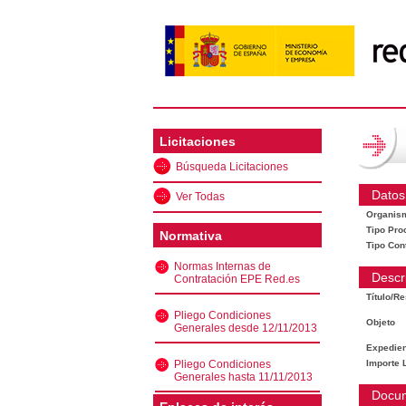
Licitaciones
Búsqueda Licitaciones
Datos
Ver Todas
Organis
Tipo Pro
Normativa
Tipo Con
Normas Internas de
Descr
Contratación EPE Red.es
Título/R
Pliego Condiciones
Objeto
Generales desde 12/11/2013
Expedien
Pliego Condiciones
Importe L
Generales hasta 11/11/2013
Docu