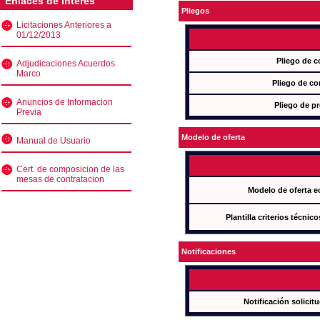
Enlaces de interés
Pliegos
Licitaciones Anteriores a
01/12/2013
Pliego de c
Adjudicaciones Acuerdos
Marco
Pliego de co
Anuncios de Informacion
Pliego de pr
Previa
Modelo de oferta
Manual de Usuario
Cert. de composicion de las
mesas de contratacion
Modelo de oferta e
Plantilla criterios técnic
Notificaciones
Notificación solicit