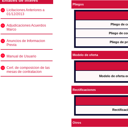
Enlaces de interés
Pliegos
Licitaciones Anteriores a
01/12/2013
Pliego de c
Adjudicaciones Acuerdos
Marco
Pliego de co
Anuncios de Informacion
Pliego de pr
Previa
Modelo de oferta
Manual de Usuario
Cert. de composicion de las
mesas de contratacion
Modelo de oferta e
Rectificaciones
Rectificac
Otros