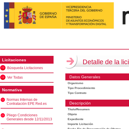
Licitaciones
Detalle de la lic
Búsqueda Licitaciones
Datos Generales
Ver Todas
Organismo
Tipo Procedimiento
Normativa
Tipo Contrato
Normas Internas de
Descripción
Contratación EPE Red.es
Título/Resumen
Objeto
Pliego Condiciones
Generales desde 12/11/2013
Expediente
Importe Licitación
Fecha Fin de Presentación de Ofertas