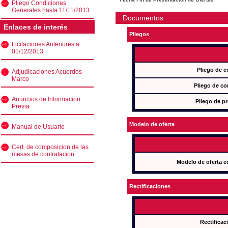
Pliego Condiciones
Generales hasta 11/11/2013
Documentos
Enlaces de interés
Pliegos
Licitaciones Anteriores a
01/12/2013
Pliego de c
Adjudicaciones Acuerdos
Marco
Pliego de co
Anuncios de Informacion
Pliego de pr
Previa
Modelo de oferta
Manual de Usuario
Cert. de composicion de las
mesas de contratacion
Modelo de oferta e
Rectificaciones
Rectificac