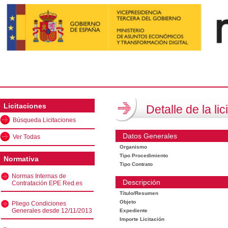
Licitaciones
Detalle de la lic
Búsqueda Licitaciones
Datos Generales
Ver Todas
Organismo
Tipo Procedimiento
Normativa
Tipo Contrato
Normas Internas de
Descripción
Contratación EPE Red.es
Título/Resumen
Objeto
Pliego Condiciones
Generales desde 12/11/2013
Expediente
Importe Licitación