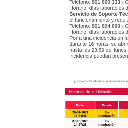
Teléfono:
901 900 333 -
C
Horario: días laborables 
Servicio de Soporte Téc
el funcionamiento y requi
Teléfono:
901 904 060 -
C
Horario: días laborables 
Por a una incidencia en l
durante 16 horas, se abri
hasta las 23:59 del lunes
incidencia puedan present
¿Desea recibir alertas con las modificaci
Histórico de la Licitación
Fecha
Estado
20-01-2021
En
13:54:48
tramitación
07-10-2020
En
14:27:28
tramitación