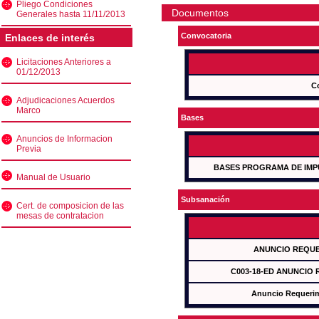
Pliego Condiciones
Documentos
Generales hasta 11/11/2013
Convocatoria
Enlaces de interés
Licitaciones Anteriores a
01/12/2013
C
Adjudicaciones Acuerdos
Marco
Bases
Anuncios de Informacion
Previa
BASES PROGRAMA DE IMP
Manual de Usuario
Subsanación
Cert. de composicion de las
mesas de contratacion
ANUNCIO REQUE
C003-18-ED ANUNCIO
Anuncio Requeri