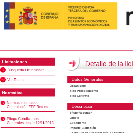
Licitaciones
Detalle de la lic
Búsqueda Licitaciones
Datos Generales
Ver Todas
Organismo
Tipo Procedimiento
Normativa
Tipo Contrato
Normas Internas de
Descripción
Contratación EPE Red.es
Título/Resumen
Objeto
Pliego Condiciones
Generales desde 12/11/2013
Expediente
Importe Licitación
Fecha Fin de Presentación de Ofertas