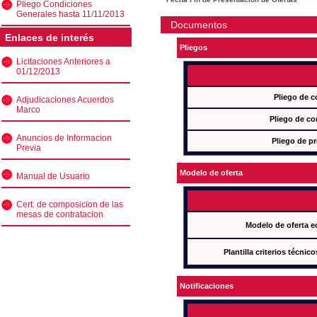
Pliego Condiciones
Generales hasta 11/11/2013
Documentos
Enlaces de interés
Pliegos
Licitaciones Anteriores a
01/12/2013
Pliego de c
Adjudicaciones Acuerdos
Marco
Pliego de co
Anuncios de Informacion
Pliego de pr
Previa
Modelo de oferta
Manual de Usuario
Cert. de composicion de las
mesas de contratacion
Modelo de oferta e
Plantilla criterios técnic
Notificaciones