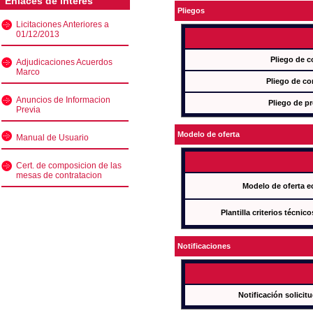
Enlaces de interés
Pliegos
Licitaciones Anteriores a
01/12/2013
Pliego de c
Adjudicaciones Acuerdos
Marco
Pliego de co
Anuncios de Informacion
Pliego de pr
Previa
Modelo de oferta
Manual de Usuario
Cert. de composicion de las
mesas de contratacion
Modelo de oferta e
Plantilla criterios técnic
Notificaciones
Notificación solicit