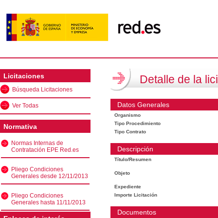
Licitaciones
Detalle de la lic
Búsqueda Licitaciones
Datos Generales
Ver Todas
Organismo
Tipo Procedimiento
Normativa
Tipo Contrato
Normas Internas de
Descripción
Contratación EPE Red.es
Título/Resumen
Pliego Condiciones
Objeto
Generales desde 12/11/2013
Expediente
Pliego Condiciones
Importe Licitación
Generales hasta 11/11/2013
Documentos