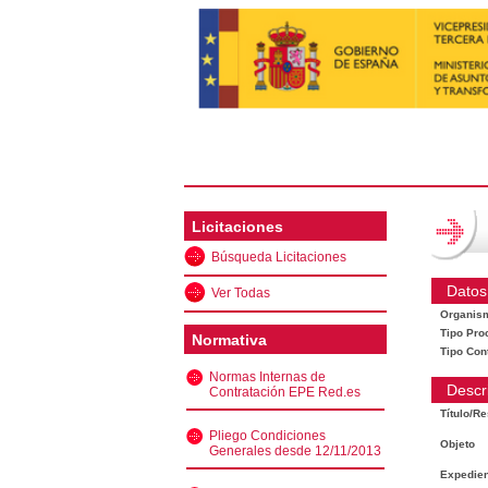
Licitaciones
Búsqueda Licitaciones
Datos
Ver Todas
Organis
Tipo Pro
Normativa
Tipo Con
Normas Internas de
Descr
Contratación EPE Red.es
Título/R
Pliego Condiciones
Objeto
Generales desde 12/11/2013
Expedien