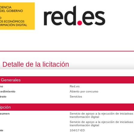
Detalle de la licitación
 Generales
mo
Red.es
cedimiento
Abierto por concurso
trato
Servicios
ipción
esumen
Servicio de apoyo a la ejecución de iniciativa
transformación digital
Servicio de apoyo a la ejecución de iniciativa
transformación digital
te
104/17-ED