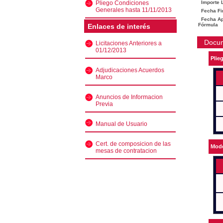
Pliego Condiciones
Importe L
Generales hasta 11/11/2013
Fecha Fi
Fecha Ape
Fórmula
Enlaces de interés
Docu
Licitaciones Anteriores a
01/12/2013
Plie
Adjudicaciones Acuerdos
Marco
Anuncios de Informacion
Previa
Manual de Usuario
Cert. de composicion de las
Mode
mesas de contratacion