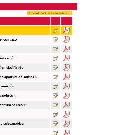
* Estado actual de la licitación
el contrato
judicación
ión clasificado
 de apertura de sobres 4
bsanación
a sobres 4
pertura sobres 4
tos subsanables