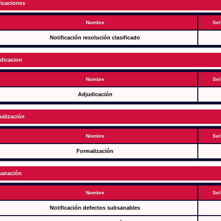
ficaciones
Nombre
Sel
Notificación resolución clasificado
dicacion
Nombre
Sel
Adjudicación
alización
Nombre
Sel
Formalización
anación
Nombre
Sel
Notificación defectos subsanables