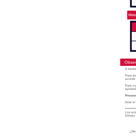
Otro
Obser
A travé
Para pr
accede 
Para cu
ayudará
Present
Ante el
*********
Los act
Gómez 
¿Des