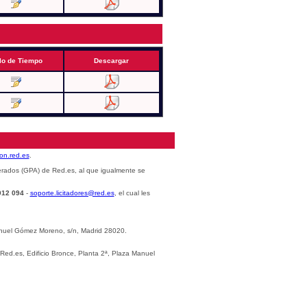
lo de Tiempo
Descargar
cion.red.es
.
erados (GPA) de Red.es, al que igualmente se
012 094
-
soporte.licitadores@red.es
, el cual les
Manuel Gómez Moreno, s/n, Madrid 28020.
 Red.es, Edificio Bronce, Planta 2ª, Plaza Manuel