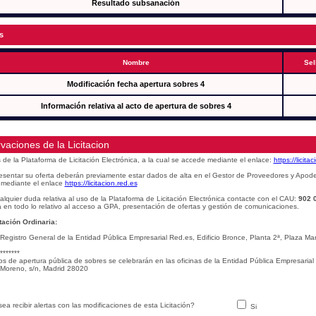
Resultado subsanación
s
Nombre
Sel
Modificación fecha apertura sobres 4
Información relativa al acto de apertura de sobres 4
vaciones de la Licitacion
s de la Plataforma de Licitación Electrónica, a la cual se accede mediante el enlace:
https://licita
esentar su oferta deberán previamente estar dados de alta en el Gestor de Proveedores y Apod
mediante el enlace
https://licitacion.red.es
alquier duda relativa al uso de la Plataforma de Licitación Electrónica contacte con el CAU:
902 
 en todo lo relativo al acceso a GPA, presentación de ofertas y gestión de comunicaciones.
ación Ordinaria:
 Registro General de la Entidad Pública Empresarial Red.es, Edificio Bronce, Planta 2ª, Plaza 
*******
os de apertura pública de sobres se celebrarán en las oficinas de la Entidad Pública Empresarial
Moreno, s/n, Madrid 28020
ea recibir alertas con las modificaciones de esta Licitación?
Si