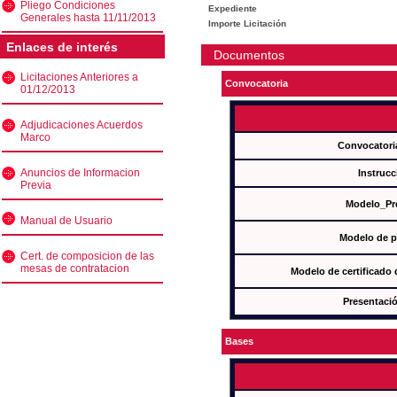
Pliego Condiciones
Expediente
Generales hasta 11/11/2013
Importe Licitación
Enlaces de interés
Documentos
Licitaciones Anteriores a
Convocatoria
01/12/2013
Adjudicaciones Acuerdos
Marco
Convocatori
Anuncios de Informacion
Instrucc
Previa
Modelo_Pr
Manual de Usuario
Modelo de p
Cert. de composicion de las
mesas de contratacion
Modelo de certificado
Presentació
Bases