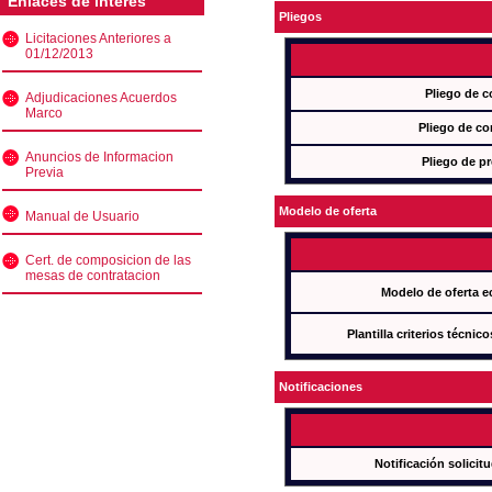
Enlaces de interés
Pliegos
Licitaciones Anteriores a
01/12/2013
Pliego de c
Adjudicaciones Acuerdos
Marco
Pliego de co
Anuncios de Informacion
Pliego de pr
Previa
Modelo de oferta
Manual de Usuario
Cert. de composicion de las
mesas de contratacion
Modelo de oferta e
Plantilla criterios técnic
Notificaciones
Notificación solicit