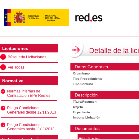
Licitaciones
Detalle de la lic
Búsqueda Licitaciones
Datos Generales
Ver Todas
Organismo
Tipo Procedimiento
Normativa
Tipo Contrato
Normas Internas de
Descripción
Contratación EPE Red.es
Título/Resumen
Objeto
Pliego Condiciones
Generales desde 12/11/2013
Expediente
Importe Licitación
Pliego Condiciones
Documentos
Generales hasta 11/11/2013
Adjudicacion