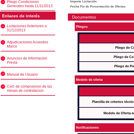
Pliego Condiciones
Importe Licitación
Generales hasta 11/11/2013
Fecha Fin de Presentación de Ofertas
Enlaces de interés
Documentos
Licitaciones Anteriores a
Pliegos
01/12/2013
Adjudicaciones Acuerdos
Marco
Pliego de C
Pliego de Co
Anuncios de Informacion
Previa
Pliego de Pr
Manual de Usuario
Modelo de oferta
Cert. de composicion de las
mesas de contratacion
Plantilla de criterios técn
Modelo de Oferta e
Notificaciones