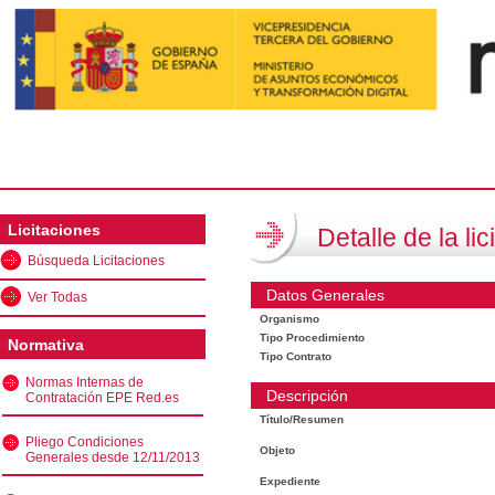
Licitaciones
Detalle de la lic
Búsqueda Licitaciones
Datos Generales
Ver Todas
Organismo
Tipo Procedimiento
Normativa
Tipo Contrato
Normas Internas de
Descripción
Contratación EPE Red.es
Título/Resumen
Pliego Condiciones
Objeto
Generales desde 12/11/2013
Expediente