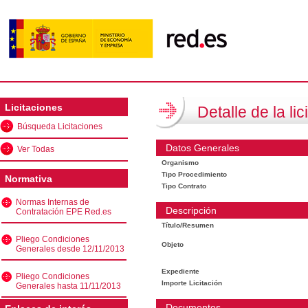
Licitaciones
Detalle de la lic
Búsqueda Licitaciones
Datos Generales
Ver Todas
Organismo
Tipo Procedimiento
Normativa
Tipo Contrato
Normas Internas de
Descripción
Contratación EPE Red.es
Título/Resumen
Pliego Condiciones
Objeto
Generales desde 12/11/2013
Expediente
Pliego Condiciones
Importe Licitación
Generales hasta 11/11/2013
Documentos