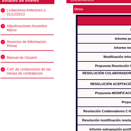
Enlaces de interés
Otros
Licitaciones Anteriores a
01/12/2013
Adjudicaciones Acuerdos
Marco
Informe p
Anuncios de Informacion
Previa
Informe re
Modificación inf
Manual de Usuario
Propuesta Resolución
Cert. de composicion de las
mesas de contratacion
RESOLUCIÓN COLABORADORES
RESOLUCIÓN ACEPTACIÓ
Propuesta MODIFICAC
Propu
Resolución Colaboradores C-
Resolución modificación res
Informe subsanación just