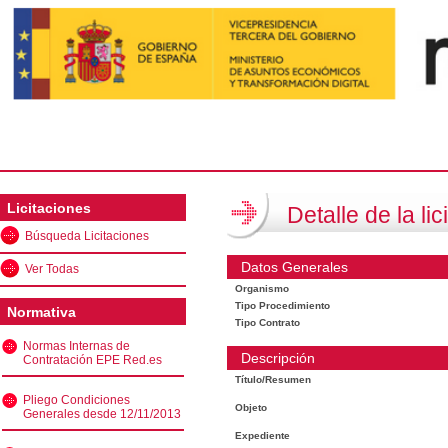
Licitaciones
Detalle de la lic
Búsqueda Licitaciones
Datos Generales
Ver Todas
Organismo
Tipo Procedimiento
Normativa
Tipo Contrato
Normas Internas de
Descripción
Contratación EPE Red.es
Título/Resumen
Pliego Condiciones
Objeto
Generales desde 12/11/2013
Expediente