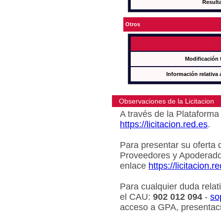
Result
Otros
Modificación 
Información relativa 
Observaciones de la Licitacion
A través de la Plataforma 
https://licitacion.red.es
.
Para presentar su oferta 
Proveedores y Apoderado
enlace
https://licitacion.r
Para cualquier duda relat
el CAU:
902 012 094
-
so
acceso a GPA, presentaci