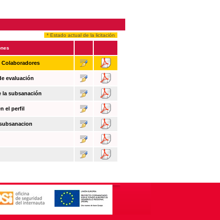
* Estado actual de la licitación
ones
n Colaboradores
de evaluación
e la subsanación
 el perfil
 subsanacion