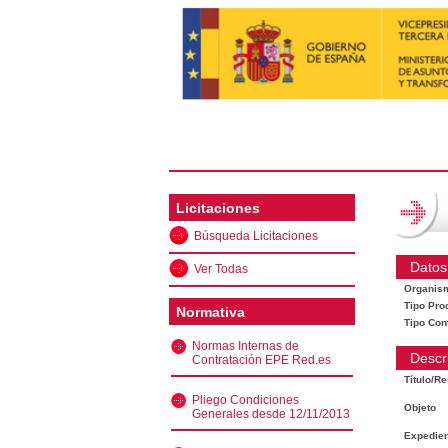
Licitaciones
Búsqueda Licitaciones
Datos
Ver Todas
Organis
Tipo Pro
Normativa
Tipo Con
Normas Internas de
Descr
Contratación EPE Red.es
Título/R
Pliego Condiciones
Objeto
Generales desde 12/11/2013
Expedien