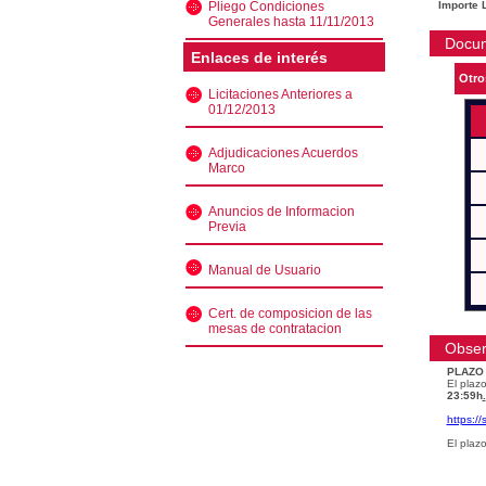
Pliego Condiciones
Importe L
Generales hasta 11/11/2013
Docu
Enlaces de interés
Otro
Licitaciones Anteriores a
01/12/2013
Adjudicaciones Acuerdos
Marco
Anuncios de Informacion
Previa
Manual de Usuario
Cert. de composicion de las
mesas de contratacion
Obser
PLAZO
El plazo
23:59h
.
https:/
El plaz