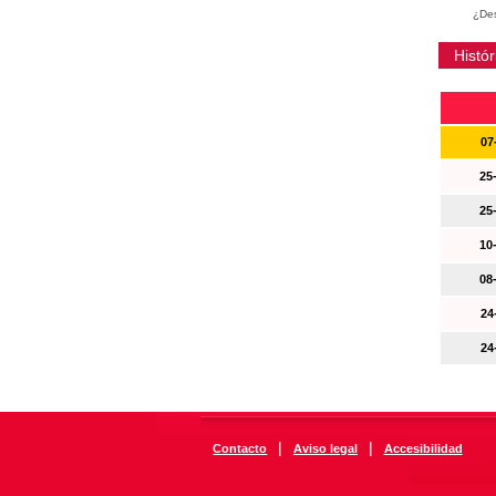
¿Des
Histór
07
25
25
10
08
24
24
|
|
Contacto
Aviso legal
Accesibilidad