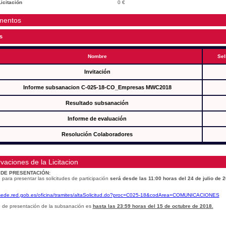
icitación
0 €
mentos
s
Nombre
Sel
Invitación
Informe subsanacion C-025-18-CO_Empresas MWC2018
Resultado subsanación
Informe de evaluación
Resolución Colaboradores
vaciones de la Licitacion
 DE PRESENTACIÓN:
 para presentar las solicitudes de participación
será desde las 11:00 horas del 24 de julio de 
/sede.red.gob.es/oficina/tramites/altaSolicitud.do?proc=C025-18&codArea=COMUNICACIONES
o de presentación de la subsanación es
hasta las 23:59 horas del 15 de octubre de 2018.