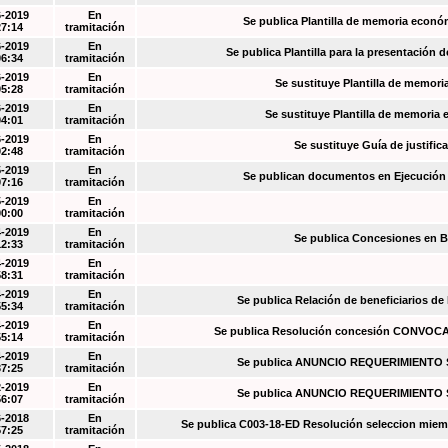
6-2019
En
Se publica Plantilla de memoria econó
27:14
tramitación
6-2019
En
Se publica Plantilla para la presentación d
06:34
tramitación
6-2019
En
Se sustituye Plantilla de memori
05:28
tramitación
6-2019
En
Se sustituye Plantilla de memoria
04:01
tramitación
6-2019
En
Se sustituye Guía de justific
02:48
tramitación
5-2019
En
Se publican documentos en Ejecución y
07:16
tramitación
5-2019
En
00:00
tramitación
4-2019
En
Se publica Concesiones en 
12:33
tramitación
4-2019
En
58:31
tramitación
4-2019
En
Se publica Relación de beneficiarios de
55:34
tramitación
4-2019
En
Se publica Resolución concesión CONVOC
55:14
tramitación
4-2019
En
Se publica ANUNCIO REQUERIMIENT
37:25
tramitación
2-2019
En
Se publica ANUNCIO REQUERIMIENT
56:07
tramitación
6-2018
En
Se publica C003-18-ED Resolución seleccion miem
57:25
tramitación