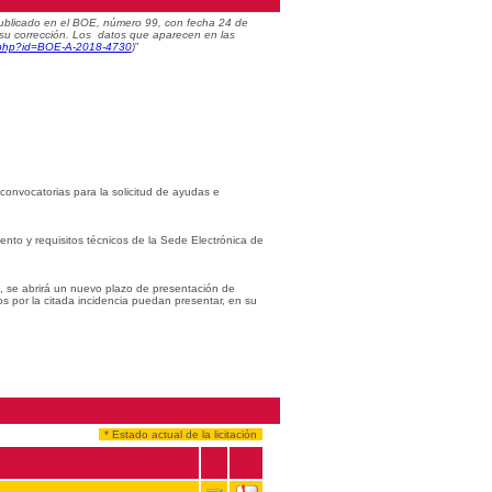
) publicado en el BOE, número 99, con fecha 24 de
 su corrección. Los datos que aparecen en las
c.php?id=BOE-A-2018-4730
)
”
 convocatorias para la solicitud de ayudas e
iento y requisitos técnicos de la Sede Electrónica de
s, se abrirá un nuevo plazo de presentación de
os por la citada incidencia puedan presentar, en su
* Estado actual de la licitación