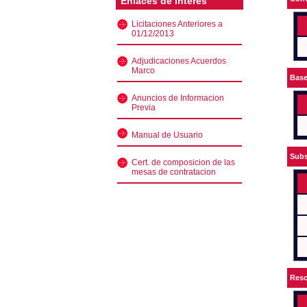
Enlaces de interés
Licitaciones Anteriores a
01/12/2013
Adjudicaciones Acuerdos
Marco
Bas
Anuncios de Informacion
Previa
Manual de Usuario
Subs
Cert. de composicion de las
mesas de contratacion
Reso