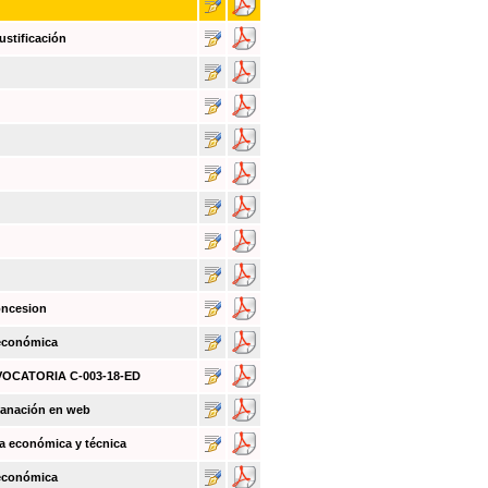
ustificación
oncesion
 económica
NVOCATORIA C-003-18-ED
sanación en web
a económica y técnica
 económica