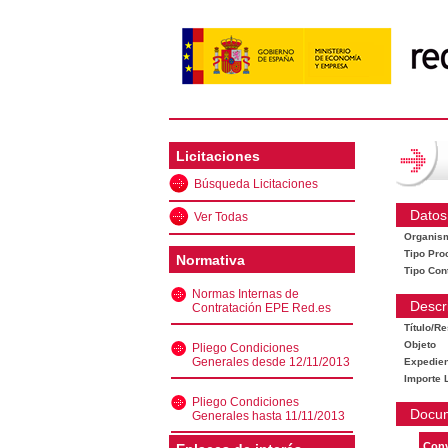
Licitaciones
Búsqueda Licitaciones
Datos
Ver Todas
Organis
Tipo Pro
Normativa
Tipo Con
Normas Internas de
Descr
Contratación EPE Red.es
Título/R
Objeto
Pliego Condiciones
Generales desde 12/11/2013
Expedien
Importe L
Pliego Condiciones
Docu
Generales hasta 11/11/2013
Conv