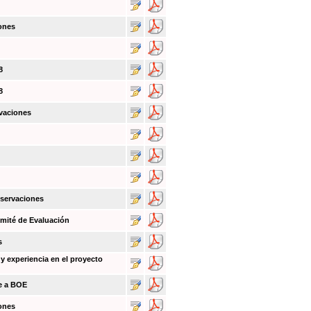
ones
8
8
vaciones
bservaciones
mité de Evaluación
s
y experiencia en el proyecto
ce a BOE
ones