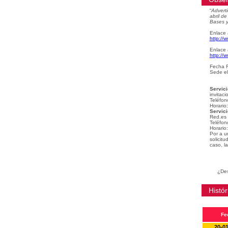
“
Adverti
abril d
Bases y
Enlace 
http://
Enlace 
http://
Fecha F
Sede el
Servici
invitaci
Teléfon
Horario
Servici
Red.es
Teléfon
Horario
Por a u
solicit
caso, la
¿Des
Histór
Fe
20-0