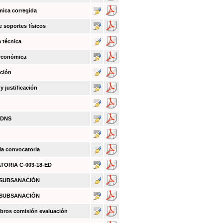
mica corregida
e soportes físicos
a técnica
 económica
ación
 justificación
BDNS
 la convocatoria
ATORIA C-003-18-ED
O SUBSANACIÓN
O SUBSANACIÓN
bros comisión evaluación