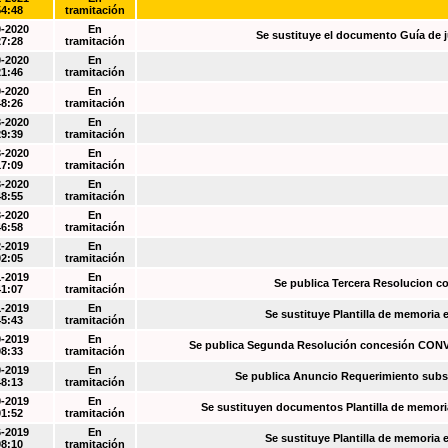
54:48
tramitación
0-2020
En
Se sustituye el documento Guía de j
27:28
tramitación
0-2020
En
21:46
tramitación
0-2020
En
48:26
tramitación
3-2020
En
29:39
tramitación
3-2020
En
17:09
tramitación
3-2020
En
48:55
tramitación
3-2020
En
46:58
tramitación
2-2019
En
02:05
tramitación
1-2019
En
Se publica Tercera Resolucion c
41:07
tramitación
1-2019
En
Se sustituye Plantilla de memoria
45:43
tramitación
0-2019
En
Se publica Segunda Resolución concesión CO
08:33
tramitación
0-2019
En
Se publica Anuncio Requerimiento sub
48:13
tramitación
9-2019
En
Se sustituyen documentos Plantilla de memori
01:52
tramitación
6-2019
En
Se sustituye Plantilla de memoria
08:10
tramitación