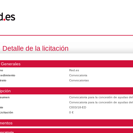
Detalle de la licitación
 Generales
mo
Red.es
cedimiento
Convocatoria
trato
Convocatorias
ipción
esumen
Convocatoria para la concesión de ayudas del
Convocatoria para la concesión de ayudas del
te
C003/18-ED
icitación
0 €
mentos
ocatoria