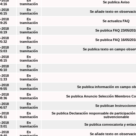
5-2018
En
Se publica Aviso
04:16
tramitación
5-2018
En
Se añade texto en observaci
56:15
tramitación
5-2018
En
Se actualiza FAQ
49:25
tramitación
5-2018
En
Se publica FAQ 23/05/201
16:19
tramitación
5-2018
En
Se publica FAQ 16/05/201
05:32
tramitación
4-2018
En
Se publica texto en campo obser
15:03
tramitación
4-2018
En
08:15
tramitación
4-2018
En
06:10
tramitación
4-2018
En
01:33
tramitación
4-2018
En
Se publica información en campo o
09:55
tramitación
4-2018
En
Se publica Anuncio Selección Miembros Co
08:36
tramitación
4-2018
En
Se publican Instruccione
06:57
tramitación
4-2018
En
Se publica Declaración responsable de participación 
05:11
tramitación
subvencionable
4-2018
En
Se publica convocatoria y enla
03:01
tramitación
4-2018
En
Se añade texto en observaci
18:40
tramitación