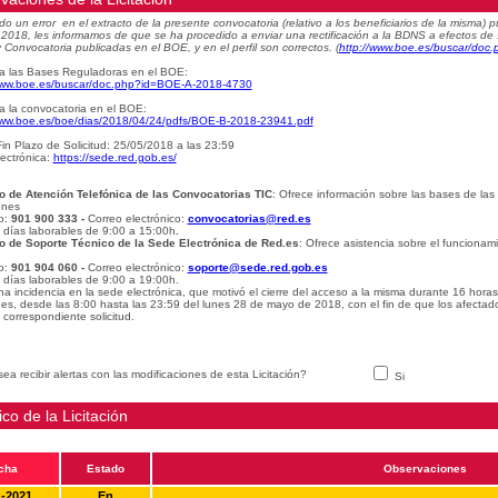
do un error en el extracto de la presente convocatoria (relativo a los beneficiarios de la misma
e 2018, les informamos de que se ha procedido a enviar una rectificación a la BDNS a efectos de
 Convocatoria publicadas en el BOE, y en el perfil son correctos.
(
http://www.boe.es/buscar/do
a las Bases Reguladoras en el BOE:
www.boe.es/buscar/doc.php?id=BOE-A-2018-4730
a la convocatoria en el BOE:
www.boe.es/boe/dias/2018/04/24/pdfs/BOE-B-2018-23941.pdf
in Plazo de Solicitud: 25/05/2018 a las 23:59
ectrónica:
https://sede.red.gob.es/
o de Atención Telefónica de las Convocatorias TIC
: Ofrece información sobre las bases de las
ones
o:
901 900 333 -
Correo electrónico:
convocatorias@red.es
: días laborables de 9:00 a 15:00h
.
o de Soporte Técnico de la Sede Electrónica de Red.es
: Ofrece asistencia sobre el funcionam
o:
901 904 060 -
Correo electrónico:
soporte@sede.red.gob.es
: días laborables de 9:00 a 19:00h.
na incidencia en la sede electrónica, que motivó el cierre del acceso a la misma durante 16 hora
udes, desde las 8:00 hasta las 23:59 del lunes 28 de mayo de 2018, con el fin de que los afectad
 correspondiente solicitud.
ea recibir alertas con las modificaciones de esta Licitación?
Si
ico de la Licitación
cha
Estado
Observaciones
1-2021
En