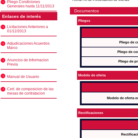
Pliego Condiciones
Generales hasta 11/11/2013
Documentos
Enlaces de interés
Pliegos
Licitaciones Anteriores a
01/12/2013
Pliego de c
Adjudicaciones Acuerdos
Marco
Pliego de co
Anuncios de Informacion
Pliego de pr
Previa
Modelo de oferta
Manual de Usuario
Cert. de composicion de las
mesas de contratacion
Modelo de oferta e
Rectificaciones
Rectificac