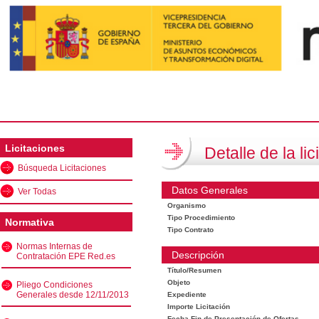
Licitaciones
Detalle de la lic
Búsqueda Licitaciones
Datos Generales
Ver Todas
Organismo
Tipo Procedimiento
Normativa
Tipo Contrato
Normas Internas de
Descripción
Contratación EPE Red.es
Título/Resumen
Objeto
Pliego Condiciones
Generales desde 12/11/2013
Expediente
Importe Licitación
Fecha Fin de Presentación de Ofertas