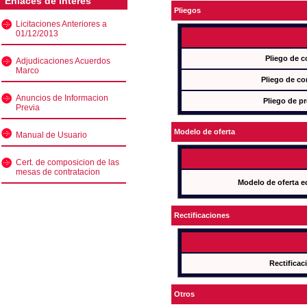
Enlaces de interés
Pliegos
Licitaciones Anteriores a
01/12/2013
Pliego de c
Adjudicaciones Acuerdos
Marco
Pliego de co
Anuncios de Informacion
Pliego de pr
Previa
Modelo de oferta
Manual de Usuario
Cert. de composicion de las
mesas de contratacion
Modelo de oferta e
Rectificaciones
Rectificac
Otros