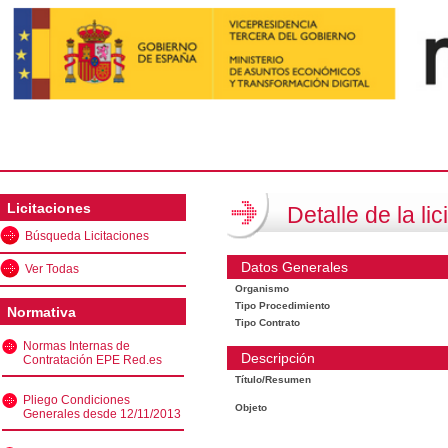
Licitaciones
Detalle de la lic
Búsqueda Licitaciones
Datos Generales
Ver Todas
Organismo
Tipo Procedimiento
Normativa
Tipo Contrato
Normas Internas de
Descripción
Contratación EPE Red.es
Título/Resumen
Pliego Condiciones
Objeto
Generales desde 12/11/2013