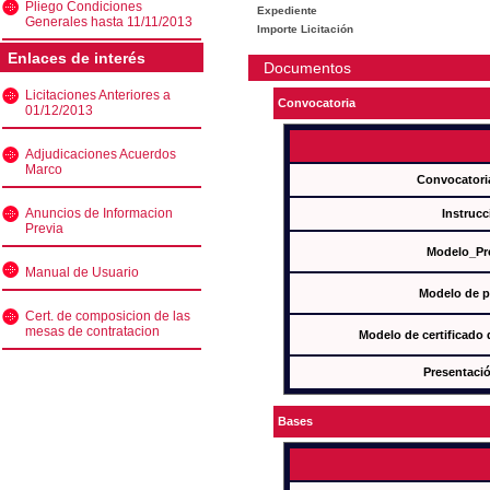
Pliego Condiciones
Expediente
Generales hasta 11/11/2013
Importe Licitación
Enlaces de interés
Documentos
Licitaciones Anteriores a
Convocatoria
01/12/2013
Adjudicaciones Acuerdos
Marco
Convocatori
Anuncios de Informacion
Instrucc
Previa
Modelo_Pr
Manual de Usuario
Modelo de p
Cert. de composicion de las
mesas de contratacion
Modelo de certificado
Presentació
Bases