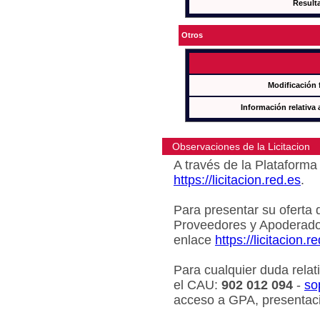
Result
Otros
Modificación 
Información relativa 
Observaciones de la Licitacion
A través de la Plataforma 
https://licitacion.red.es
.
Para presentar su oferta 
Proveedores y Apoderado
enlace
https://licitacion.r
Para cualquier duda relat
el CAU:
902 012 094
-
so
acceso a GPA, presentaci