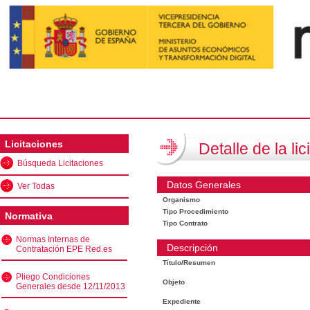
Licitaciones
Detalle de la lic
Búsqueda Licitaciones
Datos Generales
Ver Todas
Organismo
Tipo Procedimiento
Normativa
Tipo Contrato
Normas Internas de
Descripción
Contratación EPE Red.es
Título/Resumen
Pliego Condiciones
Objeto
Generales desde 12/11/2013
Expediente