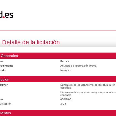
Detalle de la licitación
 Generales
mo
Red.es
cedimiento
Anuncio de información previa
trato
No aplica
ipción
esumen
Suministro de equipamiento óptico para la reno
española
Suministro de equipamiento óptico para la reno
española
te
004/18-RI
icitación
,00 €
mentos