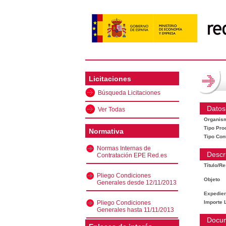
Licitaciones
Búsqueda Licitaciones
Datos
Ver Todas
Organis
Tipo Pro
Normativa
Tipo Con
Normas Internas de
Descr
Contratación EPE Red.es
Título/R
Pliego Condiciones
Objeto
Generales desde 12/11/2013
Expedien
Pliego Condiciones
Importe L
Generales hasta 11/11/2013
Docu