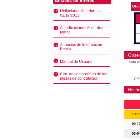
Enlaces de interés
Otro
Licitaciones Anteriores a
01/12/2013
Adjudicaciones Acuerdos
Marco
Anuncios de Informacion
Previa
Obser
Manual de Usuario
Toda la
Cert. de composicion de las
mesas de contratacion
¿Des
Histór
10-1
09-1
03-0