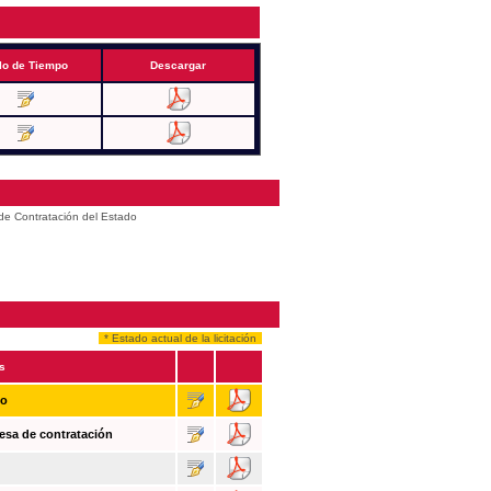
lo de Tiempo
Descargar
 de Contratación del Estado
* Estado actual de la licitación
s
so
esa de contratación