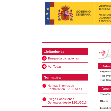
Licitaciones
Búsqueda Licitaciones
Datos
Ver Todas
Organis
Tipo Pro
Normativa
Tipo Con
Normas Internas de
Descr
Contratación EPE Red.es
Título/R
Pliego Condiciones
Objeto
Generales desde 12/11/2013
Expedien