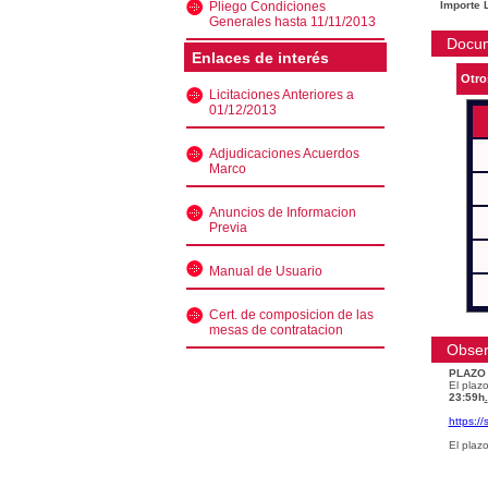
Pliego Condiciones
Importe L
Generales hasta 11/11/2013
Docu
Enlaces de interés
Otro
Licitaciones Anteriores a
01/12/2013
Adjudicaciones Acuerdos
Marco
Anuncios de Informacion
Previa
Manual de Usuario
Cert. de composicion de las
mesas de contratacion
Obser
PLAZO
El plazo
23:59h
.
https:/
El plaz