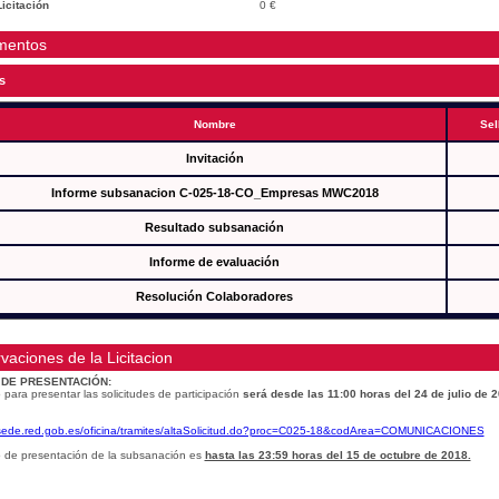
icitación
0 €
mentos
s
Nombre
Sel
Invitación
Informe subsanacion C-025-18-CO_Empresas MWC2018
Resultado subsanación
Informe de evaluación
Resolución Colaboradores
vaciones de la Licitacion
 DE PRESENTACIÓN:
 para presentar las solicitudes de participación
será desde las 11:00 horas del 24 de julio de 
/sede.red.gob.es/oficina/tramites/altaSolicitud.do?proc=C025-18&codArea=COMUNICACIONES
o de presentación de la subsanación es
hasta las 23:59 horas del 15 de octubre de 2018.