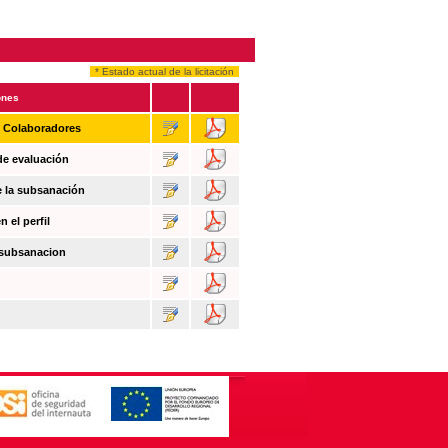
* Estado actual de la licitación
ones
n Colaboradores
de evaluación
e la subsanación
 el perfil
 subsanacion