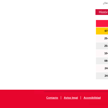
¿Des
Histór
07
25
25
10
08
24
24
|
|
Contacto
Aviso legal
Accesibilidad