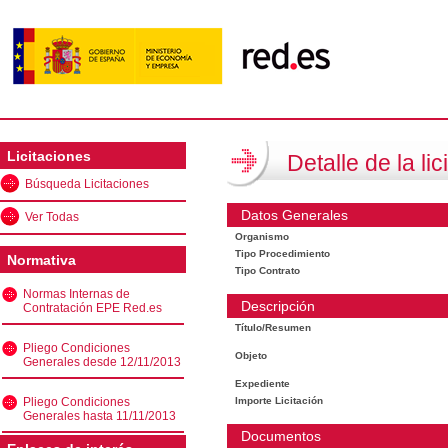
Licitaciones
Detalle de la lic
Búsqueda Licitaciones
Datos Generales
Ver Todas
Organismo
Tipo Procedimiento
Normativa
Tipo Contrato
Normas Internas de
Descripción
Contratación EPE Red.es
Título/Resumen
Pliego Condiciones
Objeto
Generales desde 12/11/2013
Expediente
Pliego Condiciones
Importe Licitación
Generales hasta 11/11/2013
Documentos