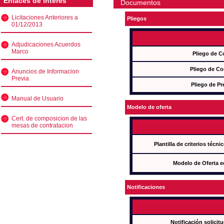
Enlaces de interés
Documentos
Licitaciones Anteriores a
Pliegos
01/12/2013
Adjudicaciones Acuerdos
Marco
Pliego de C
Pliego de Co
Anuncios de Informacion
Previa
Pliego de Pr
Manual de Usuario
Modelo de oferta
Cert. de composicion de las
mesas de contratacion
Plantilla de criterios técn
Modelo de Oferta e
Notificaciones
Notificación solicit